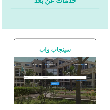
خدمات عن بعد
سينجاب واب
سينجاب واب
اضغط هنا